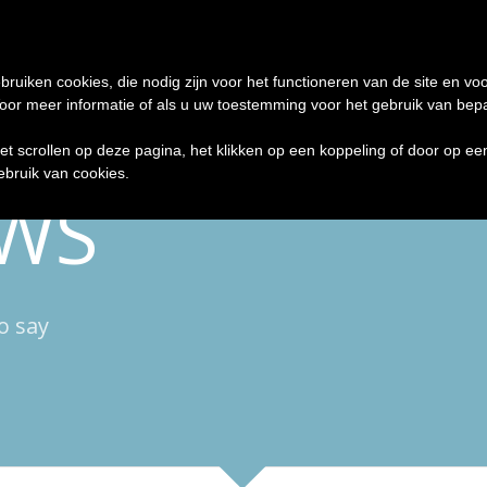
Import
Export
Productontwikkeling
R
bruiken cookies, die nodig zijn voor het functioneren van de site en voo
r meer informatie of als u uw toestemming voor het gebruik van bepaal
het scrollen op deze pagina, het klikken op een koppeling of door op e
ebruik van cookies.
EWS
o say