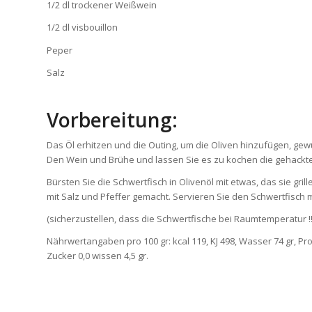
1/2 dl trockener Weißwein
1/2 dl visbouillon
Peper
Salz
Vorbereitung:
Das Öl erhitzen und die Outing, um die Oliven hinzufügen, gew
Den Wein und Brühe und lassen Sie es zu kochen die gehackte 
Bürsten Sie die Schwertfisch in Olivenöl mit etwas, das sie gril
mit Salz und Pfeffer gemacht. Servieren Sie den Schwertfisch 
(sicherzustellen, dass die Schwertfische bei Raumtemperatur !!!
Nährwertangaben pro 100 gr: kcal 119, KJ 498, Wasser 74 gr, Prot
Zucker 0,0 wissen 4,5 gr.