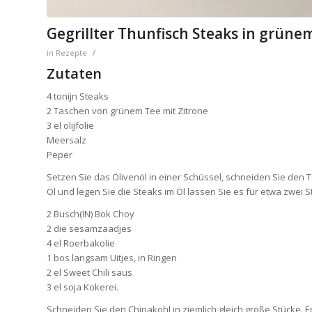
Gegrillter Thunfisch Steaks in grüne
/
in
Rezepte
Zutaten
4 tonijn Steaks
2 Taschen von grünem Tee mit Zitrone
3 el olijfolie
Meersalz
Peper
Setzen Sie das Olivenöl in einer Schüssel, schneiden Sie den 
Öl und legen Sie die Steaks im Öl lassen Sie es für etwa zwei 
2 Busch(IN) Bok Choy
2 die sesamzaadjes
4 el Roerbakolie
1 bos langsam Uitjes, in Ringen
2 el Sweet Chili saus
3 el soja Kokerei.
Schneiden Sie den Chinakohl in ziemlich gleich große Stücke. E