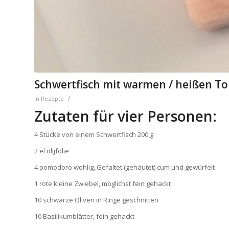
Schwertfisch mit warmen / heißen T
/
in
Rezepte
Zutaten für vier Personen:
4 Stücke von einem Schwertfisch 200 g
2 el olijfolie
4 pomodoro wohlig, Gefaltet (gehäutet) cum und gewürfelt
1 rote kleine Zwiebel, möglichst fein gehackt
10 schwarze Oliven in Ringe geschnitten
10 Basilikumblätter, fein gehackt