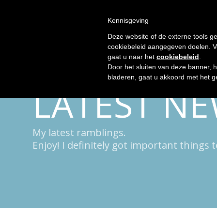
Kennisgeving
Deze website of de externe tools ge
cookiebeleid aangegeven doelen. Voo
gaat u naar het
cookiebeleid
.
Door het sluiten van deze banner, 
bladeren, gaat u akkoord met het g
LATEST N
My latest ramblings.
Enjoy! I definitely got important things t