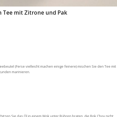
m Tee mit Zitrone und Pak
Teebeutel (Ferse vielleicht machen einige feinere) mischen Sie den Tee mi
Stunden marinieren.
rhitzen Sie das Öl in einem Wok unter Rühren braten, die Bok Choy nicht