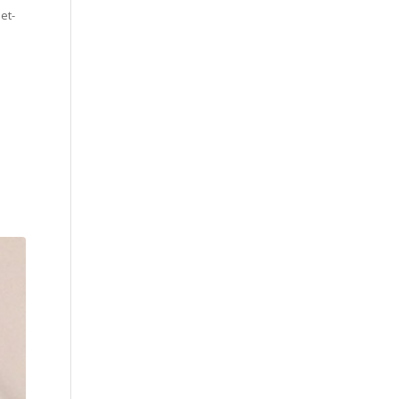
et-
n