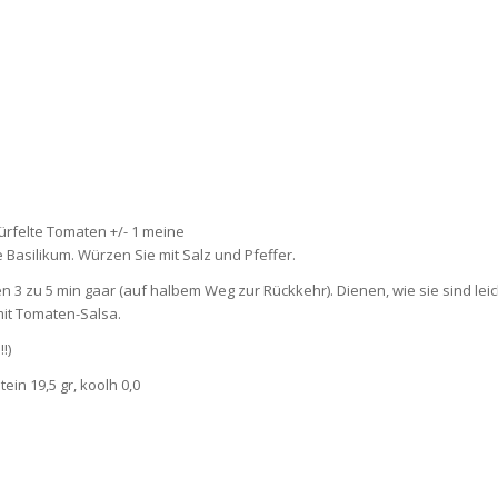
ürfelte Tomaten +/- 1 meine
Basilikum. Würzen Sie mit Salz und Pfeffer.
len 3 zu 5 min gaar (auf halbem Weg zur Rückkehr). Dienen, wie sie sind leic
mit Tomaten-Salsa.
!)
ein 19,5 gr, koolh 0,0