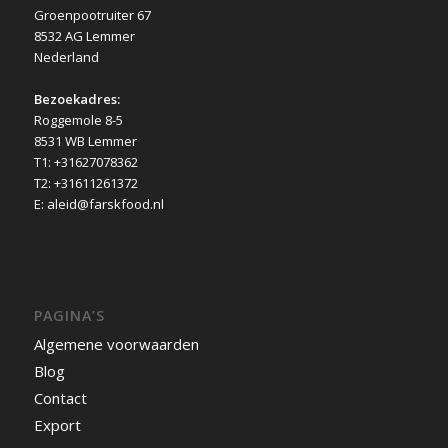
Groenpootruiter 67
8532 AG Lemmer
Nederland
Bezoekadres:
Roggemole 8-5
8531 WB Lemmer
T1: +31627078362
T2: +31611261372
E: aleid@farskfood.nl
PAGINA’S
Algemene voorwaarden
Blog
Contact
Export