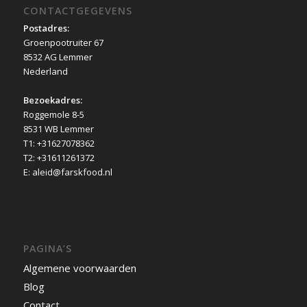
CONTACTGEGEVENS
Postadres:
Groenpootruiter 67
8532 AG Lemmer
Nederland
Bezoekadres:
Roggemole 8-5
8531 WB Lemmer
T1: +31627078362
T2: +31611261372
E: aleid@farskfood.nl
PAGINA’S
Algemene voorwaarden
Blog
Contact