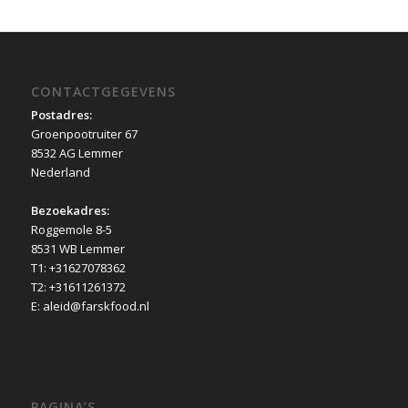
CONTACTGEGEVENS
Postadres:
Groenpootruiter 67
8532 AG Lemmer
Nederland
Bezoekadres:
Roggemole 8-5
8531 WB Lemmer
T1: +31627078362
T2: +31611261372
E: aleid@farskfood.nl
PAGINA’S