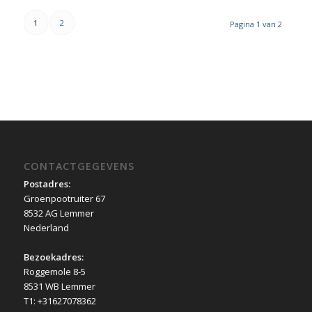
1
2
Pagina 1 van 2
CONTACTGEGEVENS
Postadres:
Groenpootruiter 67
8532 AG Lemmer
Nederland
Bezoekadres:
Roggemole 8-5
8531 WB Lemmer
T1: +31627078362